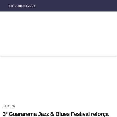
sex, 7 agosto 2026
COLUNA SOCIAL SILENE OLIVEIRA
Cultura
3º Guararema Jazz & Blues Festival reforça