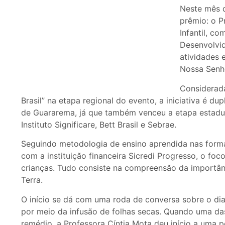
Neste mês 
prêmio: o 
Infantil, co
Desenvolvid
atividades 
Nossa Senho
Considerad
Brasil” na etapa regional do evento, a iniciativa é d
de Guararema, já que também venceu a etapa estadu
Instituto Significare, Bett Brasil e Sebrae.
Seguindo metodologia de ensino aprendida nas form
com a instituição financeira Sicredi Progresso, o foc
crianças. Tudo consiste na compreensão da importân
Terra.
O início se dá com uma roda de conversa sobre o dia
por meio da infusão de folhas secas. Quando uma da
remédio, a Professora Cíntia Mota deu início a uma p