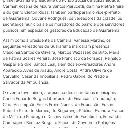
primeira-dama e presidente do Fundo Social de Solidariedade,
Carmen Rosana de Moura Santos Pierucetti, da filha Pietra Freire
e do genro Cleiton Ribas, também participaram o vice-prefeito
de Guararema, Odvane Rodrigues, os vereadores da cidade, os
secretários municipais e os moradores do bairro e dos servidores
públicos, em especial os gestores da Educação de Guararema.
Assim como a presidente da Câmara, Vanessa Martins, os
seguintes vereadores de Guararema marcaram presença:
Claudinei Santos de Oliveira, Marcos Wezassek de Brito, Maria
de Fátima Soares Pereira, José Francisco da Fonseca, Reinaldo
Gaspar e Sidnei Santos Leal, além dos ex-vereadores André
Aparecido Alves de Araújo, André Costa, André Oliveira de
Carvalho, César da Imobiliária, Pedro Gabriel do Prado e
Salvador da Ambulância.
O evento teve, ainda, a presença dos secretários municipais
Carlos Eduardo Borges Libertúcio, de Finanças e Tributação;
Clara Assumpção Eroles Freire Nunes, de Educação; Edson
Roberto Pinto de Moraes, de Segurança Pública; Evandra Franco
de Melo, de Emprego e Desenvolvimento Econômico, Fernando
Campagnoli Benitez Braga, o Fecco, de Governo e Relações