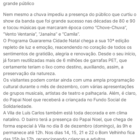
grande público
Nem mesmo a chuva impediu a presença do público que curtiu o
show da banda que foi grande sucesso nas décadas de 80 e 90
e tocou músicas que marcaram época como “Chove-Chuva”,
“Vento Ventania”, “Janaína” e “Camila”.
O Programa Guararema Cidade Natal chega a sua 10ª edição
repleto de luz e emoção, reacendendo no coração de todos os
sentimentos de gratidão, alegria e renovação. Desde o seu início,
já foram reutilizadas mais de 6 milhões de garrafas PET, que
certamente teriam o lixo como destino, auxiliando, assim, a
preservação da natureza.
Os visitantes podem contar ainda com uma ampla programação
cultural durante o mês de dezembro, com várias apresentações
de grupos musicais, artistas de teatro e palhaçaria. Além, é claro,
do Papai Noel que receberá a criançada no Fundo Social de
Solidariedade.
A Vila de Luís Carlos também está toda decorada e em clima
natalino. O bairro terá a presença do Papai Noel, que chega de
forma especial à Vila no dia 8 de dezembro (domingo), às 9h e
permanece até 12h. Nos dias 14, 15, 21 e 22 o Bom Velhinho fica
das 15h às 17h, recepcionando crianças e adultos.