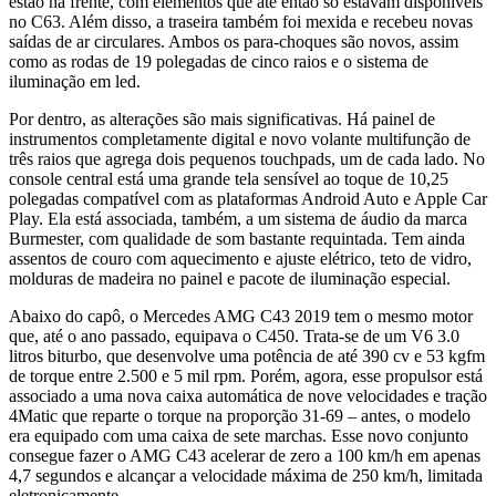
estão na frente, com elementos que até então só estavam disponíveis
no C63. Além disso, a traseira também foi mexida e recebeu novas
saídas de ar circulares. Ambos os para-choques são novos, assim
como as rodas de 19 polegadas de cinco raios e o sistema de
iluminação em led.
Por dentro, as alterações são mais significativas. Há painel de
instrumentos completamente digital e novo volante multifunção de
três raios que agrega dois pequenos touchpads, um de cada lado. No
console central está uma grande tela sensível ao toque de 10,25
polegadas compatível com as plataformas Android Auto e Apple Car
Play. Ela está associada, também, a um sistema de áudio da marca
Burmester, com qualidade de som bastante requintada. Tem ainda
assentos de couro com aquecimento e ajuste elétrico, teto de vidro,
molduras de madeira no painel e pacote de iluminação especial.
Abaixo do capô, o Mercedes AMG C43 2019 tem o mesmo motor
que, até o ano passado, equipava o C450. Trata-se de um V6 3.0
litros biturbo, que desenvolve uma potência de até 390 cv e 53 kgfm
de torque entre 2.500 e 5 mil rpm. Porém, agora, esse propulsor está
associado a uma nova caixa automática de nove velocidades e tração
4Matic que reparte o torque na proporção 31-69 – antes, o modelo
era equipado com uma caixa de sete marchas. Esse novo conjunto
consegue fazer o AMG C43 acelerar de zero a 100 km/h em apenas
4,7 segundos e alcançar a velocidade máxima de 250 km/h, limitada
eletronicamente.