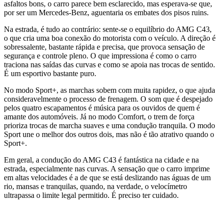
asfaltos bons, o carro parece bem esclarecido, mas esperava-se que,
por ser um Mercedes-Benz, aguentaria os embates dos pisos ruins.
Na estrada, é tudo ao contrário: sente-se o equilíbrio do AMG C43,
o que cria uma boa conexão do motorista com o veículo. A direção é
sobressalente, bastante rápida e precisa, que provoca sensação de
segurança e controle pleno. O que impressiona é como o carro
traciona nas saídas das curvas e como se apoia nas trocas de sentido.
É um esportivo bastante puro.
No modo Sport+, as marchas sobem com muita rapidez, o que ajuda
consideravelmente o processo de frenagem. O som que é despejado
pelos quatro escapamentos é música para os ouvidos de quem é
amante dos automóveis. Já no modo Comfort, o trem de força
prioriza trocas de marcha suaves e uma condução tranquila. O modo
Sport une o melhor dos outros dois, mas não é tão atrativo quando o
Sport+.
Em geral, a condução do AMG C43 é fantástica na cidade e na
estrada, especialmente nas curvas. A sensação que o carro imprime
em altas velocidades é a de que se está deslizando nas águas de um
rio, mansas e tranquilas, quando, na verdade, o velocímetro
ultrapassa o limite legal permitido. É preciso ter cuidado.