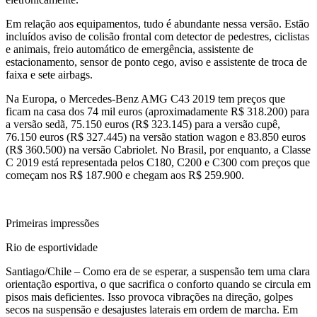
Em relação aos equipamentos, tudo é abundante nessa versão. Estão
incluídos aviso de colisão frontal com detector de pedestres, ciclistas
e animais, freio automático de emergência, assistente de
estacionamento, sensor de ponto cego, aviso e assistente de troca de
faixa e sete airbags.
Na Europa, o Mercedes-Benz AMG C43 2019 tem preços que
ficam na casa dos 74 mil euros (aproximadamente R$ 318.200) para
a versão sedã, 75.150 euros (R$ 323.145) para a versão cupê,
76.150 euros (R$ 327.445) na versão station wagon e 83.850 euros
(R$ 360.500) na versão Cabriolet. No Brasil, por enquanto, a Classe
C 2019 está representada pelos C180, C200 e C300 com preços que
começam nos R$ 187.900 e chegam aos R$ 259.900.
Primeiras impressões
Rio de esportividade
Santiago/Chile – Como era de se esperar, a suspensão tem uma clara
orientação esportiva, o que sacrifica o conforto quando se circula em
pisos mais deficientes. Isso provoca vibrações na direção, golpes
secos na suspensão e desajustes laterais em ordem de marcha. Em