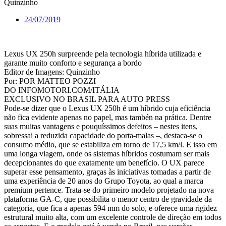
Quinzinho
24/07/2019
Lexus UX 250h surpreende pela tecnologia híbrida utilizada e
garante muito conforto e segurança a bordo
Editor de Imagens: Quinzinho
Por: POR MATTEO POZZI
DO INFOMOTORI.COM/ITÁLIA
EXCLUSIVO NO BRASIL PARA AUTO PRESS
Pode-se dizer que o Lexus UX 250h é um híbrido cuja eficiência
não fica evidente apenas no papel, mas tambén na prática. Dentre
suas muitas vantagens e pouquíssimos defeitos – nestes itens,
sobressai a reduzida capacidade do porta-malas –, destaca-se o
consumo médio, que se estabiliza em torno de 17,5 km/l. E isso em
uma longa viagem, onde os sistemas híbridos costumam ser mais
decepcionantes do que exatamente um benefício. O UX parece
superar esse pensamento, graças às iniciativas tomadas a partir de
uma experiência de 20 anos do Grupo Toyota, ao qual a marca
premium pertence. Trata-se do primeiro modelo projetado na nova
plataforma GA-C, que possibilita o menor centro de gravidade da
categoria, que fica a apenas 594 mm do solo, e oferece uma rigidez
estrutural muito alta, com um excelente controle de direção em todos