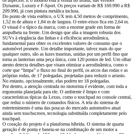
os aspectos. E o modelo está à venda no Brasil, nas versões
Dynamic, Luxury e F-Sport. Os preços variam de R$ 169.990 a R$
209.990, já com pintura metálica inclusa.
Do ponto de vista estético, o UX tem 4,50 metros de comprimento,
1,52 m de altura e 1,84 m de largura. O entre-eixos fica em 2,64 m.
O visual é o típico da marca, com a enorme grade em forma de
ampulheta na frente. Um design que alia a imagem robusta dos
SUVs à elegância das linhas e à eficiência aerodinâmica,
fundamental para obter os excelentes valores de consumo que o
automóvel promete. Um detalhe importante, talvez mais do que
qualquer outro, são as luzes traseiras, unidas por um perfil fino que
torna as lanternas uma peça única, com 120 pontos de led. Um olhar
atento detecta detalhes que visam otimizar a aerodinâmica, como o
corte que “limpa” o fluxo no final do perfil, os arcos das rodas e as
próprias rodas, de 17 polegadas, projetadas para reduzir o arrasto.
No entanto, opcionalmente, elas podem ter 18 polegadas.
Por dentro, a atenção centrada no motorista é evidente, com toda a
ergonomia planejada para ele. O ambiente é limpo e com
características típicas da Lexus, como o touchpad no console central,
que reduz o número de comandos físicos. A tela do sistema de
entretenimento é uma das poucas do mercado automotivo atual
ainda sem touchscreen, tecnologia substituída completamente pelo
touchpad.
O coração do projeto é a plataforma híbrida. O sistema de quarta
geração é de ponta e baseia-se na combinação de um motor a