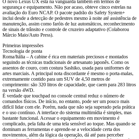
O novo Lexus UX está na vanguarda também em termos de
segurança e equipamento. Não por acaso, obteve cinco estrelas na
avaliação do Euro NCAP. O pacote padrão do Safety System+
inclui desde a detecção de pedestres mesmo à noite até assistência de
manutenção, assim como faróis de luz automáticos, reconhecimento
de sinais de trânsito e controle de cruzeiro adaptativo (Colaborou
Márcio Maio/Auto Press).
Primeiras impressões
Tecnologia de ponta
Roma/Itália – A cabine é rica em materiais preciosos e montados
seguindo as técnicas tradicionais de artesanato japonês. Como os
assentos de couro, com costura Sashiko, usada para uniformes de
artes marciais. A principal nota discordante é mesmo o porta-malas,
extremamente contido para um SUV de 4,50 metros de
comprimento: são 320 litros de capacidade, que caem para 283 litros
na versão 4WD.
É verdade que touchpad no console central reduz o número de
comandos físicos. De início, no entanto, pode ser um pouco mais
difícil lidar com ele. Porém, nada que não seja superado pela prática
e o uso contínuo. A interface do sistema multimídia é simples, mas
bastante funcional. Acessar o equipamento em movimento é
complicado, pela falta de uma tela sensível ao toque. Mas quando se
dominam as ferramentas e aprende-se a velocidade certa dos
movimentos, além da lógica da operação, dá até para perceber