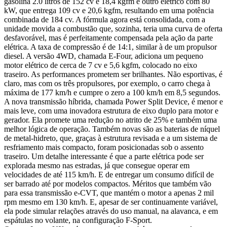
gasolina 2.0 litros de 152 cv e 18,4 kgfm e outro elétrico com 80
kW, que entrega 109 cv e 20,6 kgfm, resultando em uma potência
combinada de 184 cv. A fórmula agora está consolidada, com a
unidade movida a combustão que, sozinha, teria uma curva de oferta
desfavorável, mas é perfeitamente compensada pela ação da parte
elétrica. A taxa de compressão é de 14:1, similar à de um propulsor
diesel. A versão 4WD, chamada E-Four, adiciona um pequeno
motor elétrico de cerca de 7 cv e 5,6 kgfm, colocado no eixo
traseiro. As performances prometem ser brilhantes. Não esportivas, é
claro, mas com os três propulsores, por exemplo, o carro chega à
máxima de 177 km/h e cumpre o zero a 100 km/h em 8,5 segundos.
A nova transmissão híbrida, chamada Power Split Device, é menor e
mais leve, com uma inovadora estrutura de eixo duplo para motor e
gerador. Ela promete uma redução no atrito de 25% e também uma
melhor lógica de operação. Também novas são as baterias de níquel
de metal-hidreto, que, graças à estrutura revisada e a um sistema de
resfriamento mais compacto, foram posicionadas sob o assento
traseiro. Um detalhe interessante é que a parte elétrica pode ser
explorada mesmo nas estradas, já que consegue operar em
velocidades de até 115 km/h. E de entregar um consumo difícil de
ser barrado até por modelos compactos. Méritos que também vão
para essa transmissão e-CVT, que mantém o motor a apenas 2 mil
rpm mesmo em 130 km/h. E, apesar de ser continuamente variável,
ela pode simular relações através do uso manual, na alavanca, e em
espátulas no volante, na configuração F-Sport.