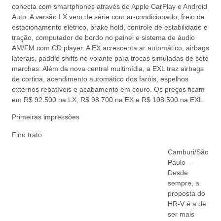
conecta com smartphones através do Apple CarPlay e Android
Auto. A versão LX vem de série com ar-condicionado, freio de
estacionamento elétrico, brake hold, controle de estabilidade e
tração, computador de bordo no painel e sistema de áudio
AM/FM com CD player. A EX acrescenta ar automático, airbags
laterais, paddle shifts no volante para trocas simuladas de sete
marchas. Além da nova central multimídia, a EXL traz airbags
de cortina, acendimento automático dos faróis, espelhos
externos rebatíveis e acabamento em couro. Os preços ficam
em R$ 92.500 na LX, R$ 98.700 na EX e R$ 108.500 na EXL.
Primeiras impressões
Fino trato
Camburi/São
Paulo –
Desde
sempre, a
proposta do
HR-V é a de
ser mais