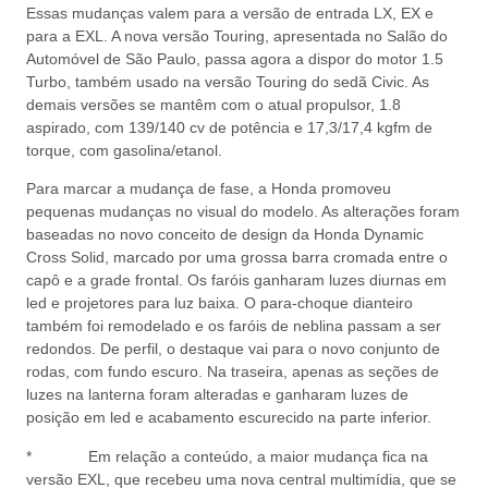
Essas mudanças valem para a versão de entrada LX, EX e
para a EXL. A nova versão Touring, apresentada no Salão do
Automóvel de São Paulo, passa agora a dispor do motor 1.5
Turbo, também usado na versão Touring do sedã Civic. As
demais versões se mantêm com o atual propulsor, 1.8
aspirado, com 139/140 cv de potência e 17,3/17,4 kgfm de
torque, com gasolina/etanol.
Para marcar a mudança de fase, a Honda promoveu
pequenas mudanças no visual do modelo. As alterações foram
baseadas no novo conceito de design da Honda Dynamic
Cross Solid, marcado por uma grossa barra cromada entre o
capô e a grade frontal. Os faróis ganharam luzes diurnas em
led e projetores para luz baixa. O para-choque dianteiro
também foi remodelado e os faróis de neblina passam a ser
redondos. De perfil, o destaque vai para o novo conjunto de
rodas, com fundo escuro. Na traseira, apenas as seções de
luzes na lanterna foram alteradas e ganharam luzes de
posição em led e acabamento escurecido na parte inferior.
* Em relação a conteúdo, a maior mudança fica na
versão EXL, que recebeu uma nova central multimídia, que se