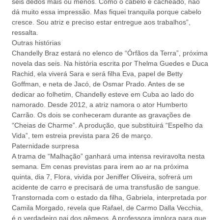
seis dedos mais ou menos. Como o cabelo é cacheado, não
dá muito essa impressão. Mas fiquei tranquila porque cabelo
cresce. Sou atriz e preciso estar entregue aos trabalhos”,
ressalta.
Outras histórias
Chandelly Braz estará no elenco de “Órfãos da Terra”, próxima
novela das seis. Na história escrita por Thelma Guedes e Duca
Rachid, ela viverá Sara e será filha Eva, papel de Betty
Goffman, e neta de Jacó, de Osmar Prado. Antes de se
dedicar ao folhetim, Chandelly esteve em Cuba ao lado do
namorado. Desde 2012, a atriz namora o ator Humberto
Carrão. Os dois se conheceram durante as gravações de
“Cheias de Charme”. A produção, que substituirá “Espelho da
Vida”, tem estreia prevista para 26 de março.
Paternidade surpresa
A trama de “Malhação” ganhará uma intensa reviravolta nesta
semana. Em cenas previstas para irem ao ar na próxima
quinta, dia 7, Flora, vivida por Jeniffer Oliveira, sofrerá um
acidente de carro e precisará de uma transfusão de sangue.
Transtornada com o estado da filha, Gabriela, interpretada por
Camila Morgado, revela que Rafael, de Carmo Dalla Vecchia,
é o verdadeiro pai dos gêmeos. A professora implora para que