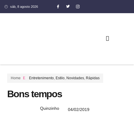
sáb, 8 agosto 2026
COLUNA SOCIAL SILENE OLIVEIRA
Home
Entretenimento
,
Estilo
,
Novidades
,
Rápidas
Bons tempos
Quinzinho
04/02/2019