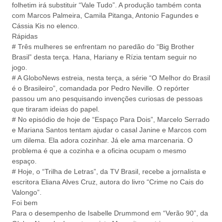
folhetim irá substituir “Vale Tudo”. A produção também conta
com Marcos Palmeira, Camila Pitanga, Antonio Fagundes e
Cássia Kis no elenco.
Rápidas
# Três mulheres se enfrentam no paredão do “Big Brother
Brasil” desta terça. Hana, Hariany e Rízia tentam seguir no
jogo.
# A GloboNews estreia, nesta terça, a série “O Melhor do Brasil
é o Brasileiro”, comandada por Pedro Neville. O repórter
passou um ano pesquisando invenções curiosas de pessoas
que tiraram ideias do papel.
# No episódio de hoje de “Espaço Para Dois”, Marcelo Serrado
e Mariana Santos tentam ajudar o casal Janine e Marcos com
um dilema. Ela adora cozinhar. Já ele ama marcenaria. O
problema é que a cozinha e a oficina ocupam o mesmo
espaço.
# Hoje, o “Trilha de Letras”, da TV Brasil, recebe a jornalista e
escritora Eliana Alves Cruz, autora do livro “Crime no Cais do
Valongo”.
Foi bem
Para o desempenho de Isabelle Drummond em “Verão 90”, da