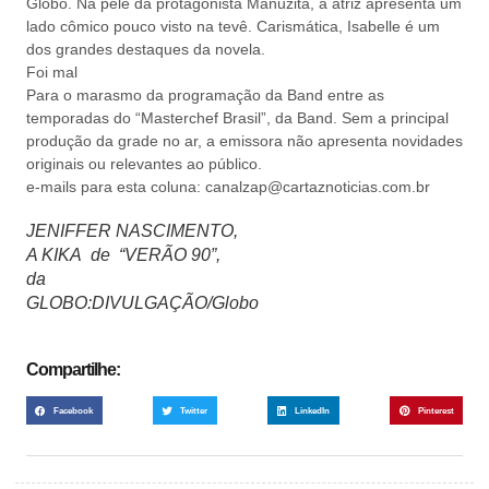
Globo. Na pele da protagonista Manuzita, a atriz apresenta um
lado cômico pouco visto na tevê. Carismática, Isabelle é um
dos grandes destaques da novela.
Foi mal
Para o marasmo da programação da Band entre as
temporadas do “Masterchef Brasil”, da Band. Sem a principal
produção da grade no ar, a emissora não apresenta novidades
originais ou relevantes ao público.
e-mails para esta coluna: canalzap@cartaznoticias.com.br
JENIFFER NASCIMENTO,
A KIKA de “VERÃO 90”,
da
GLOBO:DIVULGAÇÃO/Globo
Compartilhe:
Facebook
Twitter
LinkedIn
Pinterest