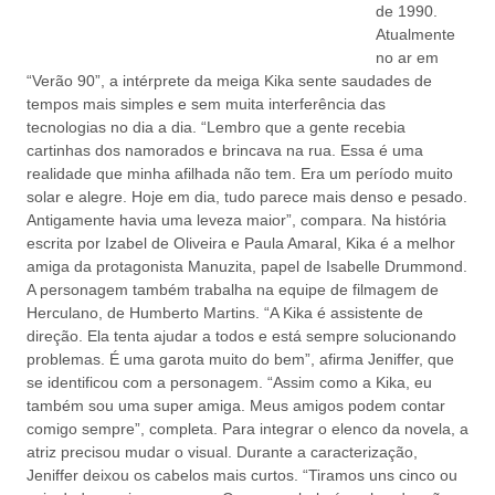
de 1990.
Atualmente
no ar em
“Verão 90”, a intérprete da meiga Kika sente saudades de
tempos mais simples e sem muita interferência das
tecnologias no dia a dia. “Lembro que a gente recebia
cartinhas dos namorados e brincava na rua. Essa é uma
realidade que minha afilhada não tem. Era um período muito
solar e alegre. Hoje em dia, tudo parece mais denso e pesado.
Antigamente havia uma leveza maior”, compara. Na história
escrita por Izabel de Oliveira e Paula Amaral, Kika é a melhor
amiga da protagonista Manuzita, papel de Isabelle Drummond.
A personagem também trabalha na equipe de filmagem de
Herculano, de Humberto Martins. “A Kika é assistente de
direção. Ela tenta ajudar a todos e está sempre solucionando
problemas. É uma garota muito do bem”, afirma Jeniffer, que
se identificou com a personagem. “Assim como a Kika, eu
também sou uma super amiga. Meus amigos podem contar
comigo sempre”, completa. Para integrar o elenco da novela, a
atriz precisou mudar o visual. Durante a caracterização,
Jeniffer deixou os cabelos mais curtos. “Tiramos uns cinco ou