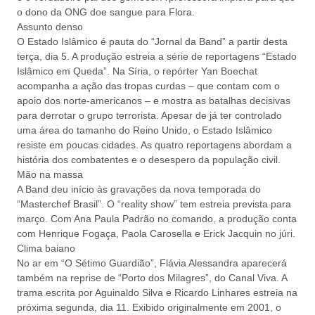
o dono da ONG doe sangue para Flora.
Assunto denso
O Estado Islâmico é pauta do “Jornal da Band” a partir desta
terça, dia 5. A produção estreia a série de reportagens “Estado
Islâmico em Queda”. Na Síria, o repórter Yan Boechat
acompanha a ação das tropas curdas – que contam com o
apoio dos norte-americanos – e mostra as batalhas decisivas
para derrotar o grupo terrorista. Apesar de já ter controlado
uma área do tamanho do Reino Unido, o Estado Islâmico
resiste em poucas cidades. As quatro reportagens abordam a
história dos combatentes e o desespero da população civil.
Mão na massa
A Band deu início às gravações da nova temporada do
“Masterchef Brasil”. O “reality show” tem estreia prevista para
março. Com Ana Paula Padrão no comando, a produção conta
com Henrique Fogaça, Paola Carosella e Erick Jacquin no júri.
Clima baiano
No ar em “O Sétimo Guardião”, Flávia Alessandra aparecerá
também na reprise de “Porto dos Milagres”, do Canal Viva. A
trama escrita por Aguinaldo Silva e Ricardo Linhares estreia na
próxima segunda, dia 11. Exibido originalmente em 2001, o