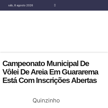
sáb, 8 agosto 2026
COLUNA SOCIAL SILENE OLIVEIRA
Campeonato Municipal De
Vôlei De Areia Em Guararema
Está Com Inscrições Abertas
Quinzinho