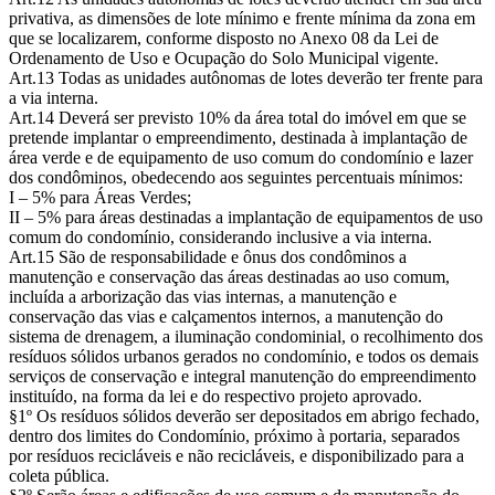
privativa, as dimensões de lote mínimo e frente mínima da zona em
que se localizarem, conforme disposto no Anexo 08 da Lei de
Ordenamento de Uso e Ocupação do Solo Municipal vigente.
Art.13 Todas as unidades autônomas de lotes deverão ter frente para
a via interna.
Art.14 Deverá ser previsto 10% da área total do imóvel em que se
pretende implantar o empreendimento, destinada à implantação de
área verde e de equipamento de uso comum do condomínio e lazer
dos condôminos, obedecendo aos seguintes percentuais mínimos:
I – 5% para Áreas Verdes;
II – 5% para áreas destinadas a implantação de equipamentos de uso
comum do condomínio, considerando inclusive a via interna.
Art.15 São de responsabilidade e ônus dos condôminos a
manutenção e conservação das áreas destinadas ao uso comum,
incluída a arborização das vias internas, a manutenção e
conservação das vias e calçamentos internos, a manutenção do
sistema de drenagem, a iluminação condominial, o recolhimento dos
resíduos sólidos urbanos gerados no condomínio, e todos os demais
serviços de conservação e integral manutenção do empreendimento
instituído, na forma da lei e do respectivo projeto aprovado.
§1º Os resíduos sólidos deverão ser depositados em abrigo fechado,
dentro dos limites do Condomínio, próximo à portaria, separados
por resíduos recicláveis e não recicláveis, e disponibilizado para a
coleta pública.