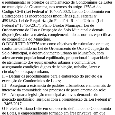
e regulamentar os projetos de implantação de Condomínios de Lotes
no município de Guararema, nos termos do artigo 1358-A do
Código Civil (Lei Federal nº 10406/2002), Lei do Condomínio em
Edificações e as Incorporações Imobiliárias (Lei Federal nº
4591/64), Lei de Regularização Fundiária Rural e Urbana (Lei
Federal nº 13465/2017), Plano Diretor Municipal, Lei de
Ordenamento do Uso e Ocupação do Solo Municipal e demais
disposições sobre a matéria, complementando as normas específicas
de competência do Município.
O DECRETO Nº3776 tem como objetivos de estimular e orientar,
conforme definido na Lei de Ordenamento de Uso e Ocupação do
Solo Municipal, o desenvolvimento urbano no Município, com
adensamento populacional equilibrado, proporcional à capacidade
de atendimento dos equipamentos urbanos e comunitários,
assegurando condições dignas de habitação, trabalho, lazer e
circulação no espaço urbano;
II – Definir os procedimentos para a elaboração do projeto e a
execução de Condomínios de Lotes;
III – Assegurar a existência de padrões urbanísticos e ambientais de
interesse da comunidade nos processos de parcelamento do solo;
IV – Adequar a legislação municipal às novas demandas do
mercado imobiliário, surgidas com a promulgação da Lei Federal nº
13465/2017.
O Prefeito Adriano Leite em seu decreto definiu como Condomínio
de Lotes, o empreendimento formado em área privativa, em que