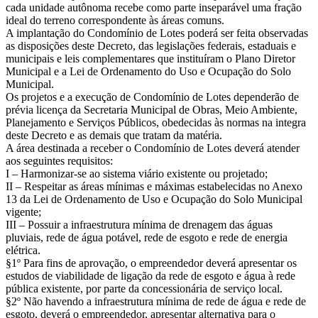
cada unidade autônoma recebe como parte inseparável uma fração
ideal do terreno correspondente às áreas comuns.
A implantação do Condomínio de Lotes poderá ser feita observadas
as disposições deste Decreto, das legislações federais, estaduais e
municipais e leis complementares que instituíram o Plano Diretor
Municipal e a Lei de Ordenamento do Uso e Ocupação do Solo
Municipal.
Os projetos e a execução de Condomínio de Lotes dependerão de
prévia licença da Secretaria Municipal de Obras, Meio Ambiente,
Planejamento e Serviços Públicos, obedecidas às normas na integra
deste Decreto e as demais que tratam da matéria.
A área destinada a receber o Condomínio de Lotes deverá atender
aos seguintes requisitos:
I – Harmonizar-se ao sistema viário existente ou projetado;
II – Respeitar as áreas mínimas e máximas estabelecidas no Anexo
13 da Lei de Ordenamento de Uso e Ocupação do Solo Municipal
vigente;
III – Possuir a infraestrutura mínima de drenagem das águas
pluviais, rede de água potável, rede de esgoto e rede de energia
elétrica.
§1º Para fins de aprovação, o empreendedor deverá apresentar os
estudos de viabilidade de ligação da rede de esgoto e água à rede
pública existente, por parte da concessionária de serviço local.
§2º Não havendo a infraestrutura mínima de rede de água e rede de
esgoto, deverá o empreendedor, apresentar alternativa para o