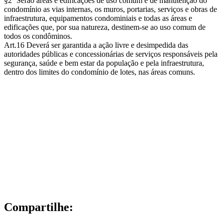
§2º Serão áreas e edificações de uso comum e de manutenção do
condomínio as vias internas, os muros, portarias, serviços e obras de
infraestrutura, equipamentos condominiais e todas as áreas e
edificações que, por sua natureza, destinem-se ao uso comum de
todos os condôminos.
Art.16 Deverá ser garantida a ação livre e desimpedida das
autoridades públicas e concessionárias de serviços responsáveis pela
segurança, saúde e bem estar da população e pela infraestrutura,
dentro dos limites do condomínio de lotes, nas áreas comuns.
Compartilhe: