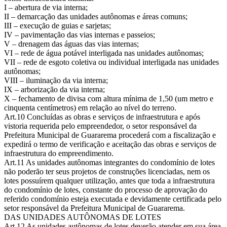
I – abertura de via interna;
II – demarcação das unidades autônomas e áreas comuns;
III – execução de guias e sarjetas;
IV – pavimentação das vias internas e passeios;
V – drenagem das águas das vias internas;
VI – rede de água potável interligada nas unidades autônomas;
VII – rede de esgoto coletiva ou individual interligada nas unidades
autônomas;
VIII – iluminação da via interna;
IX – arborização da via interna;
X – fechamento de divisa com altura mínima de 1,50 (um metro e
cinquenta centímetros) em relação ao nível do terreno.
Art.10 Concluídas as obras e serviços de infraestrutura e após
vistoria requerida pelo empreendedor, o setor responsável da
Prefeitura Municipal de Guararema procederá com a fiscalização e
expedirá o termo de verificação e aceitação das obras e serviços de
infraestrutura do empreendimento.
Art.11 As unidades autônomas integrantes do condomínio de lotes
não poderão ter seus projetos de construções licenciadas, nem os
lotes possuírem qualquer utilização, antes que toda a infraestrutura
do condomínio de lotes, constante do processo de aprovação do
referido condomínio esteja executada e devidamente certificada pelo
setor responsável da Prefeitura Municipal de Guararema.
DAS UNIDADES AUTÔNOMAS DE LOTES
Art.12 As unidades autônomas de lotes deverão atender em sua área