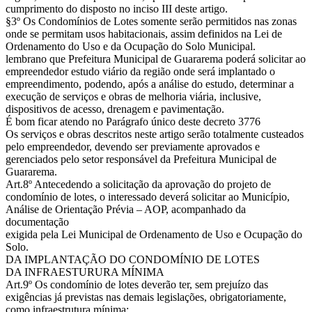
cumprimento do disposto no inciso III deste artigo.
§3º Os Condomínios de Lotes somente serão permitidos nas zonas
onde se permitam usos habitacionais, assim definidos na Lei de
Ordenamento do Uso e da Ocupação do Solo Municipal.
lembrano que Prefeitura Municipal de Guararema poderá solicitar ao
empreendedor estudo viário da região onde será implantado o
empreendimento, podendo, após a análise do estudo, determinar a
execução de serviços e obras de melhoria viária, inclusive,
dispositivos de acesso, drenagem e pavimentação.
É bom ficar atendo no Parágrafo único deste decreto 3776
Os serviços e obras descritos neste artigo serão totalmente custeados
pelo empreendedor, devendo ser previamente aprovados e
gerenciados pelo setor responsável da Prefeitura Municipal de
Guararema.
Art.8º Antecedendo a solicitação da aprovação do projeto de
condomínio de lotes, o interessado deverá solicitar ao Município,
Análise de Orientação Prévia – AOP, acompanhado da
documentação
exigida pela Lei Municipal de Ordenamento de Uso e Ocupação do
Solo.
DA IMPLANTAÇÃO DO CONDOMÍNIO DE LOTES
DA INFRAESTURURA MÍNIMA
Art.9º Os condomínio de lotes deverão ter, sem prejuízo das
exigências já previstas nas demais legislações, obrigatoriamente,
como infraestrutura mínima: