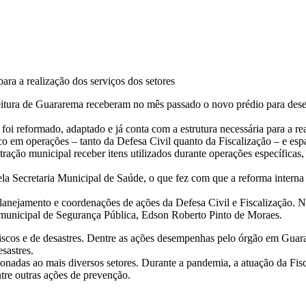
ara a realização dos serviços dos setores
feitura de Guararema receberam no mês passado o novo prédio para de
i reformado, adaptado e já conta com a estrutura necessária para a rea
co em operações – tanto da Defesa Civil quanto da Fiscalização – e espa
tração municipal receber itens utilizados durante operações específicas,
la Secretaria Municipal de Saúde, o que fez com que a reforma interna f
nejamento e coordenações de ações da Defesa Civil e Fiscalização. No
io municipal de Segurança Pública, Edson Roberto Pinto de Moraes.
riscos e de desastres. Dentre as ações desempenhas pelo órgão em Guar
esastres.
cionadas ao mais diversos setores. Durante a pandemia, a atuação da F
tre outras ações de prevenção.