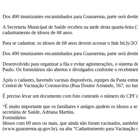
Dos 490 imunizantes encaminhados para Guararema, parte será destina
A Secretaria Municipal de Saúde recebeu na tarde desta quarta-feira
cadastramento de idosos de 68 anos.
Para se cadastrar, os idosos de 68 anos devem acessar o link bit.ly/2
Dos 490 imunizantes encaminhados para Guararema, parte será destina
Desenvolvido para organizar a fila e evitar aglomerações, o sistema
Paulo. Os formulários são abertos e divulgados conforme o recebimen
Após o cadastro, havendo vacinas disponíveis, equipes da Pasta entram
Central de Vacinação Coronavírus (Rua Doutor Armindo, 567, no bair
É preciso levar um documento com foto contendo o número do CPF (orig
“É muito importante que os familiares e amigos ajudem os idosos a se
secretária de Saúde, Adriana Martins.
Formulários
Idosos com 69 anos ou mais, que ainda não foram vacinados, também po
(www.guararema.sp.gov.br), na aba “Cadastramento para Vacinação 