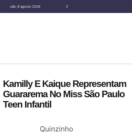
sáb, 8 agosto 2026
COLUNA SOCIAL SILENE OLIVEIRA
Kamilly E Kaique Representam
Guararema No Miss São Paulo
Teen Infantil
Quinzinho