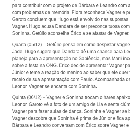
para contribuir com o projeto de Bárbara e Leandro com 
com problemas de memória. Flora reconhece Vagner e ped
Garoto concluem que Hugo está envolvido nas supostas l
Vagner. Hugo acusa Dandara de ser preconceituosa com
Soninha. Getúlio aconselha Érico a se afastar de Vagner.
Quarta (05/12) – Getúlio pensa em como despistar Vagner
Jade. Hugo sugere que Dandara dê uma chance para Leo
planeja para a apresentação no Sapiência, mas Marli inc
sobre a festa na ONG. Érico decide apresentar Vagner pa
Júnior e teme a reação do menino ao saber que ele quer 
receio de sua apresentação com Paulo. Acompanhada d
Leonor. Vagner se encanta com Soninha.
Quinta (06/12) – Vagner e Soninha trocam olhares apai
Leonor. Garoto vê a foto de um amigo de Lia e sente ci
Vagner para fazer aulas de dança. Soninha e Vagner se b
Vagner descobre que Soninha é prima de Júnior e fica ap
Bárbara e Leandro conversam com Érico sobre Vagner e d