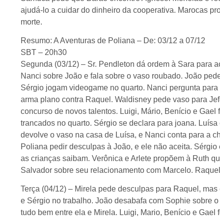
ajudá-lo a cuidar do dinheiro da cooperativa. Marocas p
morte.
Resumo: A Aventuras de Poliana – De: 03/12 a 07/12
SBT – 20h30
Segunda (03/12) – Sr. Pendleton dá ordem à Sara para a
Nanci sobre João e fala sobre o vaso roubado. João pede
Sérgio jogam videogame no quarto. Nanci pergunta para 
arma plano contra Raquel. Waldisney pede vaso para Jefe
concurso de novos talentos. Luigi, Mário, Benício e Gae
trancados no quarto. Sérgio se declara para joana. Luís
devolve o vaso na casa de Luísa, e Nanci conta para a c
Poliana pedir desculpas à João, e ele não aceita. Sérgio
as crianças saibam. Verônica e Arlete propõem à Ruth q
Salvador sobre seu relacionamento com Marcelo. Raquel 
Terça (04/12) – Mirela pede desculpas para Raquel, mas
e Sérgio no trabalho. João desabafa com Sophie sobre o
tudo bem entre ela e Mirela. Luigi, Mario, Benício e Gael