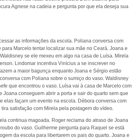
rocura Agnese na cadeia e pergunta por que ela deseja sua
cessar as informações da escola. Poliana conversa com
 para Marcelo tentar localizar sua mãe no Ceará. Joana e
Waldisney se ele mexeu em algo na casa de Luísa. Mirela
rson. Lindomar incentiva Vinícius a se inscrever no
l fazem a maior bagunça enquanto Joana e Sérgio estão
a conversa com Poliana sobre o sumiço do vaso. Waldisney
hefe que encontrou o vaso. Luísa vai à casa de Marcelo com
 e Joana conseguem abrir a porta e sair do quarto sem que
ue elas façam um evento na escola. Débora conversa com
tira satisfação com Mirela pela postagem do vídeo.
 ela continua magoada. Roger reclama do atraso de Joana
 roubo do vaso. Guilherme pergunta para Raquel se está
 fogem da escola para libertarem os pais do quarto. Joana e