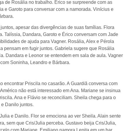
ga de Rosália no trabalho. Érico se surpreende com as
ia e Garoto para conversar com a namorada. Vinícius e
árbara.
untos, apesar das divergências de suas famílias. Flora
a. Talíssia, Dandara, Garoto e Érico conversam com Jade
bilidades de ajuda para Vagner. Rosália, Alex e Pérola
a pensam em fugir juntos. Gabriela sugere que Rosália
a. Dandara e Leonor se entendem em sala de aula. Vagner
 com Soninha, Leandro e Bárbara.
 ao encontrar Priscila no casarão. A Guardiã conversa com
e Américo não está interessado em Ana. Mariane se insinua
riscila. Ana e Flávio se reconciliam. Sheila chega para o
 e Danilo juntos.
Julia e Danilo. Flor se emociona ao ver Sheila. Alain sente
, sem que Cris/Julia perceba. Gustavo beija Cris/Julia,
arcelo com Mariane. Emiliano namora Lenita em um bar.