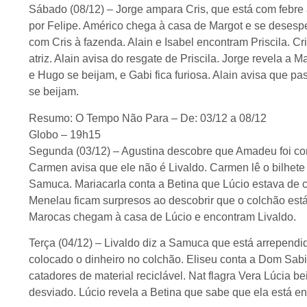
Sábado (08/12) – Jorge ampara Cris, que está com febre 
por Felipe. Américo chega à casa de Margot e se desesp
com Cris à fazenda. Alain e Isabel encontram Priscila. 
atriz. Alain avisa do resgate de Priscila. Jorge revela a 
e Hugo se beijam, e Gabi fica furiosa. Alain avisa que pas
se beijam.
Resumo: O Tempo Não Para – De: 03/12 a 08/12
Globo – 19h15
Segunda (03/12) – Agustina descobre que Amadeu foi con
Carmen avisa que ele não é Livaldo. Carmen lê o bilhete
Samuca. Mariacarla conta a Betina que Lúcio estava de
Menelau ficam surpresos ao descobrir que o colchão es
Marocas chegam à casa de Lúcio e encontram Livaldo.
Terça (04/12) – Livaldo diz a Samuca que está arrependid
colocado o dinheiro no colchão. Eliseu conta a Dom Sab
catadores de material reciclável. Nat flagra Vera Lúcia b
desviado. Lúcio revela a Betina que sabe que ela está 