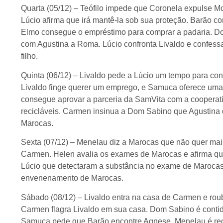
Quarta (05/12) – Teófilo impede que Coronela expulse Mo
Lúcio afirma que irá mantê-la sob sua proteção. Barão con
Elmo consegue o empréstimo para comprar a padaria. Do
com Agustina a Roma. Lúcio confronta Livaldo e confessa
filho.
Quinta (06/12) – Livaldo pede a Lúcio um tempo para con
Livaldo finge querer um emprego, e Samuca oferece uma
consegue aprovar a parceria da SamVita com a cooperativ
recicláveis. Carmen insinua a Dom Sabino que Agustina q
Marocas.
Sexta (07/12) – Menelau diz a Marocas que não quer mais
Carmen. Helen avalia os exames de Marocas e afirma que
Lúcio que detectaram a substância no exame de Maroca
envenenamento de Marocas.
Sábado (08/12) – Livaldo entra na casa de Carmen e rou
Carmen flagra Livaldo em sua casa. Dom Sabino é conti
Samuca pede que Barão encontre Agnese. Menelau é rec