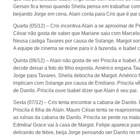
Gerson fica tenso quando Sheila pensa em trabalhar com 
beijando Jorge em cena. Alain conta para Cris que é pai d
Quarta (05/12) – Cris incentiva Alain a se aproximar de Pr
César não gosta de saber que Mariane saiu com Marcelo.
Neusa castiga Tavares por causa de Solange. Margot son
A equipe de cinema se reúne para ir à fazenda, e Isabel 
Quinta (06/12) – Alain não gosta de ver Priscila e Isabel
decide deixar a foto do filho exposta. Américo engana Ta
Jorge para Tavares. Sheila debocha de Margot. Américo
implicam com Solange por causa de Emiliano. Priscila vê 
de Danilo. Priscila ouve Isabel dizer que Alain é seu pai.
Sexta (07/12) – Cris tenta encontrar a cabana de Danilo. 
Priscila é filha de Alain. Mauro César tenta se reaproxim
as ruínas da cabana de Danilo. Priscila se perde na mata.
Edméia/ Grace vai à casa de Margot. Felipe aparece para 
delirando de febre, beija Jorge pensando ser Danilo no