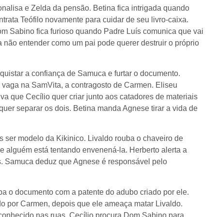
nalisa e Zelda da pensão. Betina fica intrigada quando
trata Teófilo novamente para cuidar de seu livro-caixa.
m Sabino fica furioso quando Padre Luís comunica que vai
 não entender como um pai pode querer destruir o próprio
quistar a confiança de Samuca e furtar o documento.
 vaga na SamVita, a contragosto de Carmen. Eliseu
a que Cecílio quer criar junto aos catadores de materiais
uer separar os dois. Betina manda Agnese tirar a vida de
 ser modelo da Kikinico. Livaldo rouba o chaveiro de
 alguém está tentando envenená-la. Herberto alerta a
s. Samuca deduz que Agnese é responsável pelo
ba o documento com a patente do adubo criado por ele.
do por Carmen, depois que ele ameaça matar Livaldo.
onhecido nas ruas. Cecílio procura Dom Sabino para