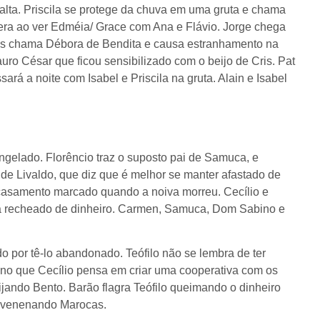
alta. Priscila se protege da chuva em uma gruta e chama
era ao ver Edméia/ Grace com Ana e Flávio. Jorge chega
Cris chama Débora de Bendita e causa estranhamento na
Mauro César que ficou sensibilizado com o beijo de Cris. Pat
sará a noite com Isabel e Priscila na gruta. Alain e Isabel
gelado. Florêncio traz o suposto pai de Samuca, e
 de Livaldo, que diz que é melhor se manter afastado de
 casamento marcado quando a noiva morreu. Cecílio e
tá recheado de dinheiro. Carmen, Samuca, Dom Sabino e
o por tê-lo abandonado. Teófilo não se lembra de ter
ino que Cecílio pensa em criar uma cooperativa com os
eijando Bento. Barão flagra Teófilo queimando o dinheiro
envenenando Marocas.