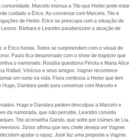
a comunidade. Marcelo insinua a Tito que Heitor pode estar
e cuidado a Érico. Ao conversar com Marcelo, Tito e
igações de Heitor. Érico se preocupa com a situação de
 Leonor. Bárbara e Leandro parabenizam a atuação de
, e Érico hesita. Todos se surpreendem com o visual de
nor. Paulo fica desanimado com o show de trapézio que
entiva o namorado. Rosália questiona Pérola e Maria Alice
ra Rafael, Vinícius e seus amigos. Vagner reconhece
tomar um rumo na vida. Flora confessa a Heitor que tem
e Hugo, Dandara pede para conversar com Marcelo e
xonados. Hugo e Dandara pedem desculpas a Marcelo e
úmes da namorada, que não percebe. Leandro convida
eijam. Tito aconselha Garoto, que sofre por ciúmes de Lia.
reensivo. Júnior afirma que seu chefe deseja ver Vagner.
ecidem ajudar o rapaz. José faz uma proposta a Vagner.