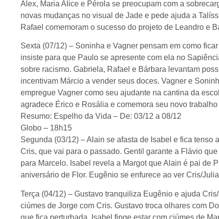
Alex, Maria Alice e Pérola se preocupam com a sobrecar
novas mudanças no visual de Jade e pede ajuda a Talíss
Rafael comemoram o sucesso do projeto de Leandro e B
Sexta (07/12) – Soninha e Vagner pensam em como ficar j
insiste para que Paulo se apresente com ela no Sapiênci
sobre racismo. Gabriela, Rafael e Bárbara levantam possi
incentivam Márcio a vender seus doces. Vagner e Soninh
empregue Vagner como seu ajudante na cantina da escol
agradece Érico e Rosália e comemora seu novo trabalho
Resumo: Espelho da Vida – De: 03/12 a 08/12
Globo – 18h15
Segunda (03/12) – Alain se afasta de Isabel e fica tenso
Cris, que vai para o passado. Gentil garante a Flávio qu
para Marcelo. Isabel revela a Margot que Alain é pai de P
aniversário de Flor. Eugênio se enfurece ao ver Cris/Julia
Terça (04/12) – Gustavo tranquiliza Eugênio e ajuda Cris/
ciúmes de Jorge com Cris. Gustavo troca olhares com Dora
que fica perturbada. Isabel finge estar com ciúmes de M