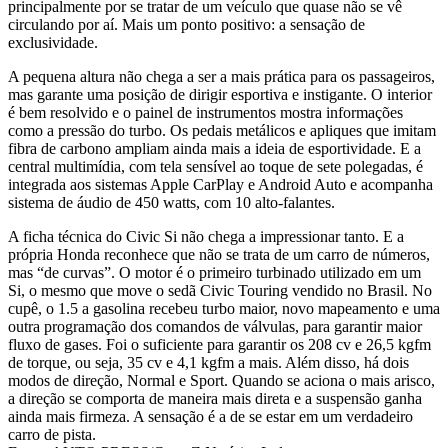
principalmente por se tratar de um veículo que quase não se vê
circulando por aí. Mais um ponto positivo: a sensação de
exclusividade.
A pequena altura não chega a ser a mais prática para os passageiros,
mas garante uma posição de dirigir esportiva e instigante. O interior
é bem resolvido e o painel de instrumentos mostra informações
como a pressão do turbo. Os pedais metálicos e apliques que imitam
fibra de carbono ampliam ainda mais a ideia de esportividade. E a
central multimídia, com tela sensível ao toque de sete polegadas, é
integrada aos sistemas Apple CarPlay e Android Auto e acompanha
sistema de áudio de 450 watts, com 10 alto-falantes.
A ficha técnica do Civic Si não chega a impressionar tanto. E a
própria Honda reconhece que não se trata de um carro de números,
mas “de curvas”. O motor é o primeiro turbinado utilizado em um
Si, o mesmo que move o sedã Civic Touring vendido no Brasil. No
cupê, o 1.5 a gasolina recebeu turbo maior, novo mapeamento e uma
outra programação dos comandos de válvulas, para garantir maior
fluxo de gases. Foi o suficiente para garantir os 208 cv e 26,5 kgfm
de torque, ou seja, 35 cv e 4,1 kgfm a mais. Além disso, há dois
modos de direção, Normal e Sport. Quando se aciona o mais arisco,
a direção se comporta de maneira mais direta e a suspensão ganha
ainda mais firmeza. A sensação é a de se estar em um verdadeiro
carro de pista.