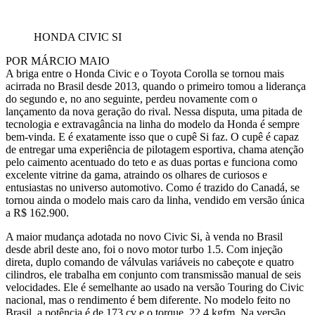
HONDA CIVIC SI
POR MÁRCIO MAIO
A briga entre o Honda Civic e o Toyota Corolla se tornou mais
acirrada no Brasil desde 2013, quando o primeiro tomou a liderança
do segundo e, no ano seguinte, perdeu novamente com o
lançamento da nova geração do rival. Nessa disputa, uma pitada de
tecnologia e extravagância na linha do modelo da Honda é sempre
bem-vinda. E é exatamente isso que o cupê Si faz. O cupê é capaz
de entregar uma experiência de pilotagem esportiva, chama atenção
pelo caimento acentuado do teto e as duas portas e funciona como
excelente vitrine da gama, atraindo os olhares de curiosos e
entusiastas no universo automotivo. Como é trazido do Canadá, se
tornou ainda o modelo mais caro da linha, vendido em versão única
a R$ 162.900.
A maior mudança adotada no novo Civic Si, à venda no Brasil
desde abril deste ano, foi o novo motor turbo 1.5. Com injeção
direta, duplo comando de válvulas variáveis no cabeçote e quatro
cilindros, ele trabalha em conjunto com transmissão manual de seis
velocidades. Ele é semelhante ao usado na versão Touring do Civic
nacional, mas o rendimento é bem diferente. No modelo feito no
Brasil, a potência é de 173 cv e o torque, 22,4 kgfm, Na versão