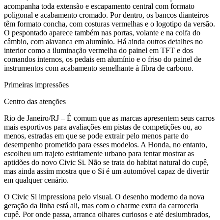
acompanha toda extensão e escapamento central com formato
poligonal e acabamento cromado. Por dentro, os bancos dianteiros
têm formato concha, com costuras vermelhas e o logotipo da versão.
O pespontado aparece também nas portas, volante e na coifa do
câmbio, com alavanca em alumínio. Há ainda outros detalhes no
interior como a iluminação vermelha do painel em TFT e dos
comandos internos, os pedais em alumínio e o friso do painel de
instrumentos com acabamento semelhante à fibra de carbono.
Primeiras impressões
Centro das atenções
Rio de Janeiro/RJ – É comum que as marcas apresentem seus carros
mais esportivos para avaliações em pistas de competições ou, ao
menos, estradas em que se pode extrair pelo menos parte do
desempenho prometido para esses modelos. A Honda, no entanto,
escolheu um trajeto estritamente urbano para tentar mostrar as
aptidões do novo Civic Si. Não se trata do habitat natural do cupê,
mas ainda assim mostra que o Si é um automóvel capaz de divertir
em qualquer cenário.
O Civic Si impressiona pelo visual. O desenho moderno da nova
geração da linha está ali, mas com o charme extra da carroceria
cupê. Por onde passa, arranca olhares curiosos e até deslumbrados,