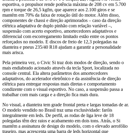
esportiva, o propulsor rende potência máxima de 208 cv em 5.700
rpm e torque de 26,5 kgfm, que aparece aos 2.100 giros e se
mantém em 70% da faixa de rotação útil do motor. Além disso,
componentes de chassi e direção aprimorados – caso da direção
elétrica adaptativa de duplo pinhão com relação variável –,
suspensão com acerto esportivo, amortecedores adaptativos e
diferencial com escorregamento limitado estão entre os pontos
reforçados no modelo. E discos de freio de 12,3 polegadas na
dianteira e pneus 235/40 R18 ajudam a garantir a personalidade
mais arisca.
Pela primeira vez, o Civic Si traz dois modos de direção, sendo o
mais endiabrado acionado através da tecla Sport, localizada no
console central. Ela altera parâmetros dos amortecedores
adaptativos, do acelerador eletrônico e da assistência de direção
elétrica para entregar respostas mais diretas e comportamento
condizente com o visual esportivo. No caso, a suspensão passa a
trabalhar com mais carga e a direção fica mais dura.
No visual, a dianteira tem grade frontal preta e largas tomadas de ar.
O modelo vendido no Brasil traz uma exclusividade: faróis
integralmente em leds. De perfil, as rodas de liga leve de 18
polegadas têm dez raios e acabamento em dois tons. Atrás, o Si
mantém a assinatura de design do modelo, com o elevado aerofólio
traseiro, mas acrescenta uma barra de leds horizontal que