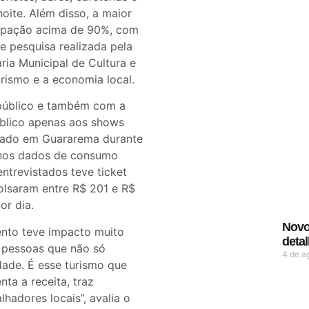
oite. Além disso, a maior
cupação acima de 90%, com
e pesquisa realizada pela
ria Municipal de Cultura e
rismo e a economia local.
 público e também com a
público apenas aos shows
eriado em Guararema durante
á nos dados de consumo
ntrevistados teve ticket
lsaram entre R$ 201 e R$
or dia.
Novo 
ento teve impacto muito
deta
 pessoas que não só
4 de a
ade. É esse turismo que
ta a receita, traz
hadores locais”, avalia o