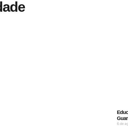
dade
Educ
Guar
6 de a