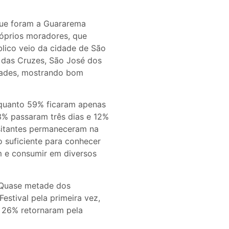
que foram a Guararema
róprios moradores, que
lico veio da cidade de São
 das Cruzes, São José dos
idades, mostrando bom
nquanto 59% ficaram apenas
3% passaram três dias e 12%
isitantes permaneceram na
o suficiente para conhecer
em e consumir em diversos
. Quase metade dos
estival pela primeira vez,
 26% retornaram pela