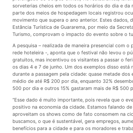
sorveterias cheios em todos os horários do dia e da n
parte dos meios de hospedagem locais registrou o
movimento que supera o ano anterior. Estes dados, d
Estância Turística de Guararema, por meio da Secreta
Turismo, comprovam o impacto do evento sobre o tu
A pesquisa – realizada de maneira presencial com o
rede hoteleira -, aponta que o festival não levou o 
gratuitos, mas incentivou os visitantes a passar o f
os dias 4 e 7 de junho. Um dos exemplos disso est
durante a passagem pela cidade: quase metade dos e
médio de até R$ 200 por dia, enquanto 32% desembo
500 por dia e outros 15% gastaram mais de R$ 500 p
“Esse dado é muito importante, pois revela que o ev
positivo na economia da cidade. Estamos falando de
aproveitam os shows como de fato consomem na cid
buscamos, o que é sustentável, gera empregos, aumen
benefícios para a cidade e para os moradores e trabal