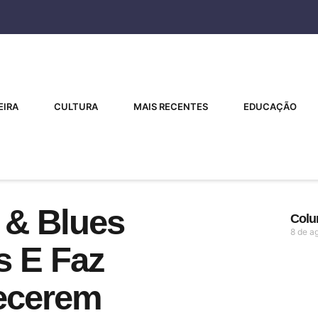
EIRA
CULTURA
MAIS RECENTES
EDUCAÇÃO
 & Blues
Colu
8 de a
s E Faz
ecerem