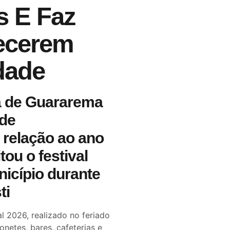
s E Faz
ecerem
dade
ca de Guararema
 de
relação ao ano
ou o festival
nicípio durante
ti
 2026, realizado no feriado
onetes, bares, cafeterias e