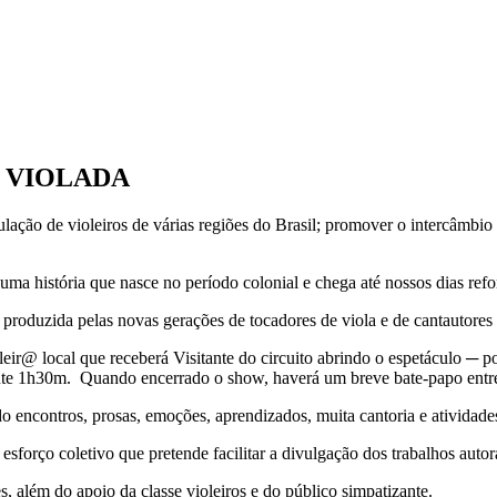
 VIOLADA
rculação de violeiros de várias regiões do Brasil; promover o intercâmbio
 uma história que nasce no período colonial e chega até nossos dias ref
 produzida pelas novas gerações de tocadores de viola e de cantautores
ir@ local que receberá Visitante do circuito abrindo o espetáculo ─ p
e 1h30m. Quando encerrado o show, haverá um breve bate-papo entre a
 encontros, prosas, emoções, aprendizados, muita cantoria e atividades
forço coletivo que pretende facilitar a divulgação dos trabalhos autora
s, além do apoio da classe violeiros e do público simpatizante.