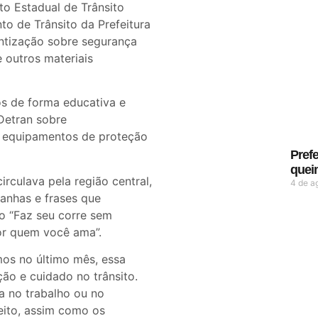
o Estadual de Trânsito
o de Trânsito da Prefeitura
ntização sobre segurança
e outros materiais
s de forma educativa e
Detran sobre
e equipamentos de proteção
Prefe
quei
irculava pela região central,
4 de a
panhas e frases que
mo “Faz seu corre sem
por quem você ama”.
os no último mês, essa
o e cuidado no trânsito.
ja no trabalho ou no
eito, assim como os