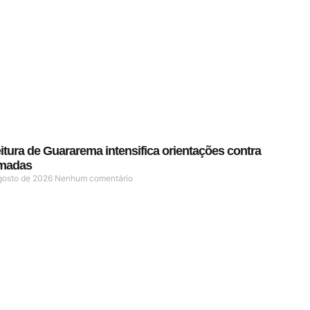
itura de Guararema intensifica orientações contra
madas
gosto de 2026
Nenhum comentário