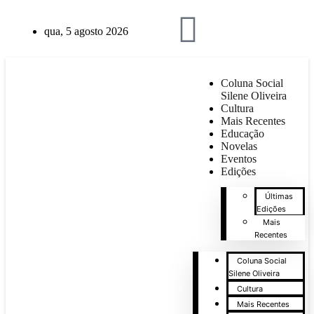
qua, 5 agosto 2026
Coluna Social
Silene Oliveira
Cultura
Mais Recentes
Educação
Novelas
Eventos
Edições
Últimas
Edições
Mais
Recentes
Coluna Social
Silene Oliveira
Cultura
Mais Recentes