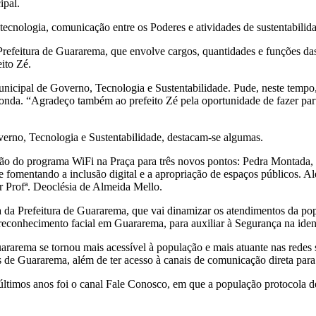
ipal.
 tecnologia, comunicação entre os Poderes e atividades de sustentabili
 Prefeitura de Guararema, que envolve cargos, quantidades e funções da
ito Zé.
unicipal de Governo, Tecnologia e Sustentabilidade. Pude, neste tempo
onda. “Agradeço também ao prefeito Zé pela oportunidade de fazer par
erno, Tecnologia e Sustentabilidade, destacam-se algumas.
ação do programa WiFi na Praça para três novos pontos: Pedra Montada,
 e fomentando a inclusão digital e a apropriação de espaços públicos. A
 Profª. Deoclésia de Almeida Mello.
ia da Prefeitura de Guararema, que vai dinamizar os atendimentos da po
reconhecimento facial em Guararema, para auxiliar à Segurança na ident
ema se tornou mais acessível à população e mais atuante nas redes soc
s de Guararema, além de ter acesso à canais de comunicação direta par
últimos anos foi o canal Fale Conosco, em que a população protocola d