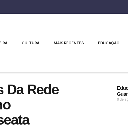
EIRA
CULTURA
MAIS RECENTES
EDUCAÇÃO
s Da Rede
Educ
Guar
no
6 de a
seata