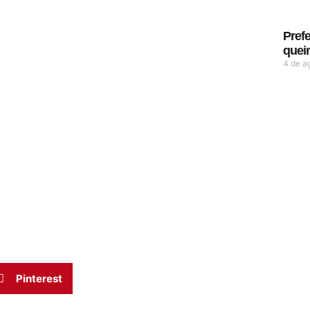
Prefe
quei
4 de a
Pinterest