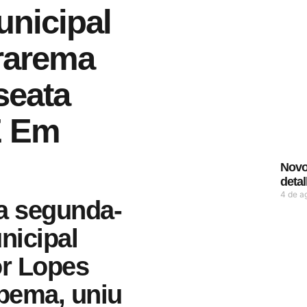
nicipal
rarema
seata
E Em
Novo 
deta
4 de a
ta segunda-
nicipal
or Lopes
apema, uniu