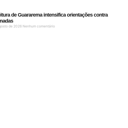
itura de Guararema intensifica orientações contra
madas
gosto de 2026
Nenhum comentário