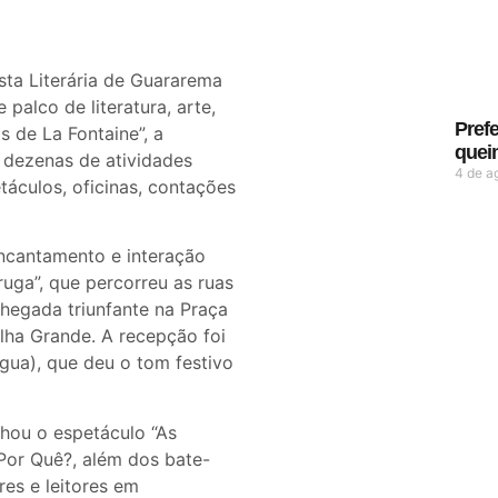
esta Literária de Guararema
palco de literatura, arte,
Prefe
s de La Fontaine”, a
quei
 dezenas de atividades
4 de a
etáculos, oficinas, contações
ncantamento e interação
ruga”, que percorreu as ruas
hegada triunfante na Praça
lha Grande. A recepção foi
ua), que deu o tom festivo
hou o espetáculo “As
 Por Quê?, além dos bate-
res e leitores em