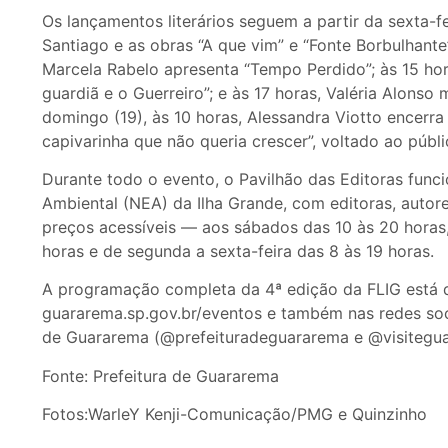
Os lançamentos literários seguem a partir da sexta-f
Santiago e as obras “A que vim” e “Fonte Borbulhante
Marcela Rabelo apresenta “Tempo Perdido”; às 15 hor
guardiã e o Guerreiro”; e às 17 horas, Valéria Alonso m
domingo (19), às 10 horas, Alessandra Viotto encerr
capivarinha que não queria crescer”, voltado ao públic
Durante todo o evento, o Pavilhão das Editoras fun
Ambiental (NEA) da Ilha Grande, com editoras, autore
preços acessíveis — aos sábados das 10 às 20 horas
horas e de segunda a sexta-feira das 8 às 19 horas.
A programação completa da 4ª edição da FLIG está 
guararema.sp.gov.br/eventos e também nas redes socia
de Guararema (@prefeituradeguararema e @visiteguar
Fonte: Prefeitura de Guararema
Fotos:WarleY Kenji-Comunicação/PMG e Quinzinho