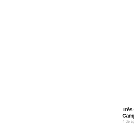
Três
Camp
4 de a