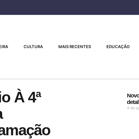
EIRA
CULTURA
MAIS RECENTES
EDUCAÇÃO
o À 4ª
Novo 
deta
a
4 de a
ramação