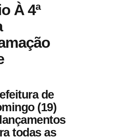
o À 4ª
a
ramação
e
efeitura de
mingo (19)
, lançamentos
ara todas as