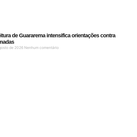
itura de Guararema intensifica orientações contra
madas
gosto de 2026
Nenhum comentário