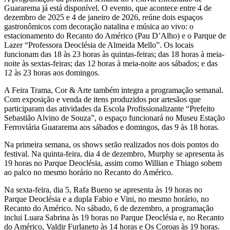
Guararema já está disponível. O evento, que acontece entre 4 de
dezembro de 2025 e 4 de janeiro de 2026, reúne dois espaços
gastronômicos com decoração natalina e música ao vivo: o
estacionamento do Recanto do Américo (Pau D’Alho) e o Parque de
Lazer “Professora Deoclésia de Almeida Mello”. Os locais
funcionam das 18 às 23 horas às quintas-feiras; das 18 horas à meia-
noite às sextas-feiras; das 12 horas à meia-noite aos sábados; e das
12 às 23 horas aos domingos.
A Feira Trama, Cor & Arte também integra a programação semanal.
Com exposição e venda de itens produzidos por artesãos que
participaram das atividades da Escola Profissionalizante “Prefeito
Sebastião Alvino de Souza”, o espaço funcionará no Museu Estação
Ferroviária Guararema aos sábados e domingos, das 9 às 18 horas.
Na primeira semana, os shows serão realizados nos dois pontos do
festival. Na quinta-feira, dia 4 de dezembro, Murphy se apresenta às
19 horas no Parque Deoclésia, assim como Willian e Thiago sobem
ao palco no mesmo horário no Recanto do Américo.
Na sexta-feira, dia 5, Rafa Bueno se apresenta às 19 horas no
Parque Deoclésia e a dupla Fabio e Vini, no mesmo horário, no
Recanto do Américo. No sábado, 6 de dezembro, a programação
inclui Luara Sabrina às 19 horas no Parque Deoclésia e, no Recanto
do Américo, Valdir Furlaneto às 14 horas e Os Coroas às 19 horas.