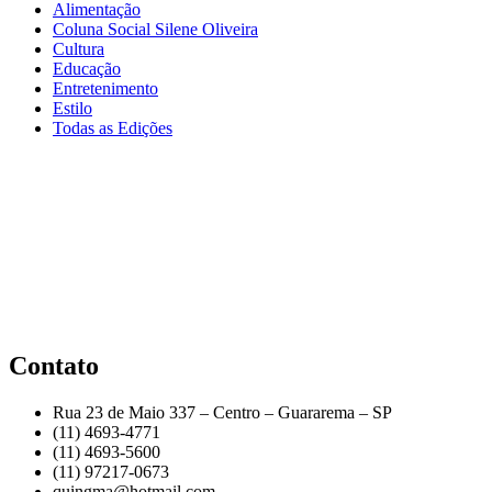
Alimentação
Coluna Social Silene Oliveira
Cultura
Educação
Entretenimento
Estilo
Todas as Edições
Contato
Rua 23 de Maio 337 – Centro – Guararema – SP
(11) 4693-4771
(11) 4693-5600
(11) 97217-0673
quingma@hotmail.com