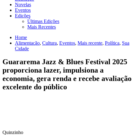
Novelas
Eventos
Edições
Últimas Edições
Mais Recentes
Home
Alimentação
,
Cultura
,
Eventos
,
Mais recente
,
Política
,
Sua
Cidade
Guararema Jazz & Blues Festival 2025
proporciona lazer, impulsiona a
economia, gera renda e recebe avaliação
excelente do público
Quinzinho