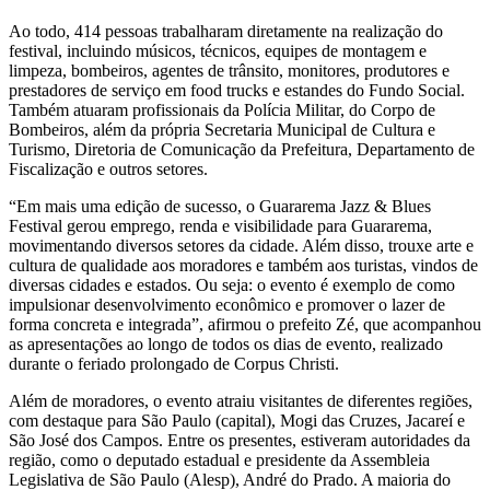
Ao todo, 414 pessoas trabalharam diretamente na realização do
festival, incluindo músicos, técnicos, equipes de montagem e
limpeza, bombeiros, agentes de trânsito, monitores, produtores e
prestadores de serviço em food trucks e estandes do Fundo Social.
Também atuaram profissionais da Polícia Militar, do Corpo de
Bombeiros, além da própria Secretaria Municipal de Cultura e
Turismo, Diretoria de Comunicação da Prefeitura, Departamento de
Fiscalização e outros setores.
“Em mais uma edição de sucesso, o Guararema Jazz & Blues
Festival gerou emprego, renda e visibilidade para Guararema,
movimentando diversos setores da cidade. Além disso, trouxe arte e
cultura de qualidade aos moradores e também aos turistas, vindos de
diversas cidades e estados. Ou seja: o evento é exemplo de como
impulsionar desenvolvimento econômico e promover o lazer de
forma concreta e integrada”, afirmou o prefeito Zé, que acompanhou
as apresentações ao longo de todos os dias de evento, realizado
durante o feriado prolongado de Corpus Christi.
Além de moradores, o evento atraiu visitantes de diferentes regiões,
com destaque para São Paulo (capital), Mogi das Cruzes, Jacareí e
São José dos Campos. Entre os presentes, estiveram autoridades da
região, como o deputado estadual e presidente da Assembleia
Legislativa de São Paulo (Alesp), André do Prado. A maioria do