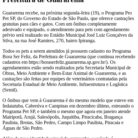
Guararema recebe, na próxima segunda-feira (19), o Programa Pro
Pet SP, do Governo do Estado de São Paulo, que oferece castrações
gratuitas para cães e gatos. Com um ônibus completamente
adesivado e equipado, o atendimento para pets com agendamento
prévio será realizado no Estádio Municipal José Luiz Gonçalves da
Silva, na rua José Ramires, 270, bairro Ipiranga.
Todos os pets a serem atendidos já possuem cadastro no Programa
Bora Ser Feliz, da Prefeitura de Guararema (que continua recebendo
cadastros em https://boraserfeliz.guararema.sp.gov.br/). Os
agendamentos estão sendo realizados pela Secretaria Municipal de
Obras, Meio Ambiente e Bem-Estar Animal de Guararema, e as
castrações são feitas por equipes de veterinários contratadas pela
Secretaria Estadual de Meio Ambiente, Infraestrutura e Logística
(Semil).
O ônibus que vem à Guararema é do mesmo modelo que esteve em
Indaiatuba, Cabreúva e Campinas em dezembro último, estreando o
Programa Pet SP, e também o mesmo que agora em janeiro atende
Mairiporã, Arujá, Salesópolis, Juquitiba, Piracicaba, Bragança
Paulista, Brotas, São Pedro, Campo Limpo Paulista, Piracaia e
Águas de São Pedro.