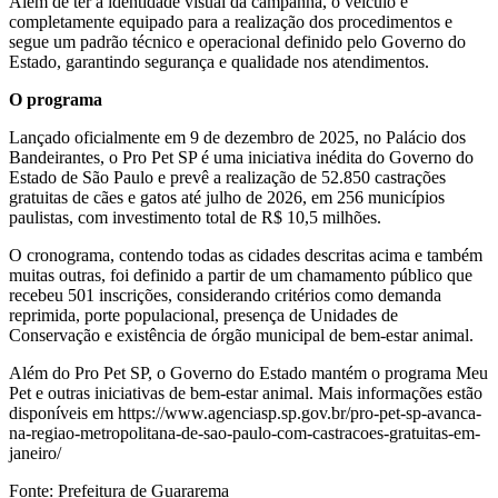
Além de ter a identidade visual da campanha, o veículo é
completamente equipado para a realização dos procedimentos e
segue um padrão técnico e operacional definido pelo Governo do
Estado, garantindo segurança e qualidade nos atendimentos.
O programa
Lançado oficialmente em 9 de dezembro de 2025, no Palácio dos
Bandeirantes, o Pro Pet SP é uma iniciativa inédita do Governo do
Estado de São Paulo e prevê a realização de 52.850 castrações
gratuitas de cães e gatos até julho de 2026, em 256 municípios
paulistas, com investimento total de R$ 10,5 milhões.
O cronograma, contendo todas as cidades descritas acima e também
muitas outras, foi definido a partir de um chamamento público que
recebeu 501 inscrições, considerando critérios como demanda
reprimida, porte populacional, presença de Unidades de
Conservação e existência de órgão municipal de bem-estar animal.
Além do Pro Pet SP, o Governo do Estado mantém o programa Meu
Pet e outras iniciativas de bem-estar animal. Mais informações estão
disponíveis em https://www.agenciasp.sp.gov.br/pro-pet-sp-avanca-
na-regiao-metropolitana-de-sao-paulo-com-castracoes-gratuitas-em-
janeiro/
Fonte: Prefeitura de Guararema