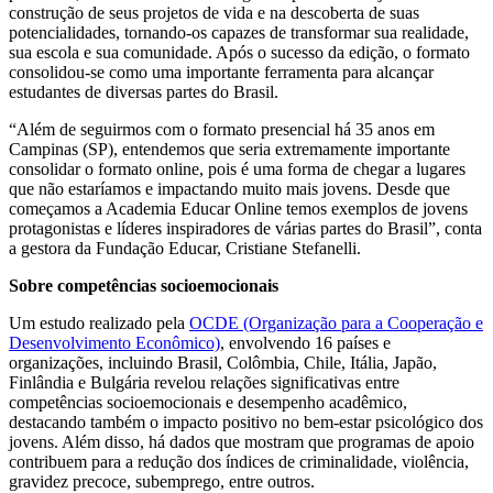
construção de seus projetos de vida e na descoberta de suas
potencialidades, tornando-os capazes de transformar sua realidade,
sua escola e sua comunidade. Após o sucesso da edição, o formato
consolidou-se como uma importante ferramenta para alcançar
estudantes de diversas partes do Brasil.
“Além de seguirmos com o formato presencial há 35 anos em
Campinas (SP), entendemos que seria extremamente importante
consolidar o formato online, pois é uma forma de chegar a lugares
que não estaríamos e impactando muito mais jovens. Desde que
começamos a Academia Educar Online temos exemplos de jovens
protagonistas e líderes inspiradores de várias partes do Brasil”, conta
a gestora da Fundação Educar, Cristiane Stefanelli.
Sobre competências socioemocionais
Um estudo realizado pela
OCDE (Organização para a Cooperação e
Desenvolvimento Econômico)
, envolvendo 16 países e
organizações, incluindo Brasil, Colômbia, Chile, Itália, Japão,
Finlândia e Bulgária revelou relações significativas entre
competências socioemocionais e desempenho acadêmico,
destacando também o impacto positivo no bem-estar psicológico dos
jovens. Além disso, há dados que mostram que programas de apoio
contribuem para a redução dos índices de criminalidade, violência,
gravidez precoce, subemprego, entre outros.