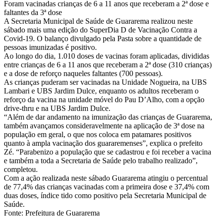
Foram vacinadas crianças de 6 a 11 anos que receberam a 2ª dose e
faltantes da 3ª dose
A Secretaria Municipal de Saúde de Guararema realizou neste
sábado mais uma edição do SuperDia D de Vacinação Contra a
Covid-19. O balanço divulgado pela Pasta sobre a quantidade de
pessoas imunizadas é positivo.
Ao longo do dia, 1.010 doses de vacinas foram aplicadas, divididas
entre crianças de 6 a 11 anos que receberam a 2ª dose (310 crianças)
e a dose de reforço naqueles faltantes (700 pessoas).
As crianças puderam ser vacinadas na Unidade Nogueira, na UBS
Lambari e UBS Jardim Dulce, enquanto os adultos receberam o
reforço da vacina na unidade móvel do Pau D’Alho, com a opção
drive-thru e na UBS Jardim Dulce.
“Além de dar andamento na imunização das crianças de Guararema,
também avançamos consideravelmente na aplicação de 3ª dose na
população em geral, o que nos coloca em patamares positivos
quanto à ampla vacinação dos guararemenses”, explica o prefeito
Zé. “Parabenizo a população que se cadastrou e foi receber a vacina
e também a toda a Secretaria de Saúde pelo trabalho realizado”,
completou.
Com a ação realizada neste sábado Guararema atingiu o percentual
de 77,4% das crianças vacinadas com a primeira dose e 37,4% com
duas doses, índice tido como positivo pela Secretaria Municipal de
Saúde.
Fonte: Prefeitura de Guararema