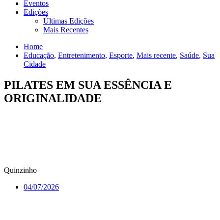
Eventos
Edições
Últimas Edições
Mais Recentes
Home
Educação
,
Entretenimento
,
Esporte
,
Mais recente
,
Saúde
,
Sua
Cidade
PILATES EM SUA ESSÊNCIA E
ORIGINALIDADE
Quinzinho
04/07/2026