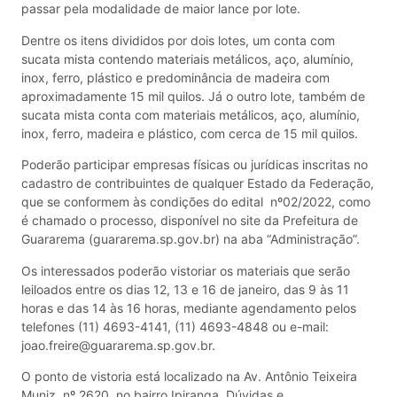
passar pela modalidade de maior lance por lote.
Dentre os itens divididos por dois lotes, um conta com
sucata mista contendo materiais metálicos, aço, alumínio,
inox, ferro, plástico e predominância de madeira com
aproximadamente 15 mil quilos. Já o outro lote, também de
sucata mista conta com materiais metálicos, aço, alumínio,
inox, ferro, madeira e plástico, com cerca de 15 mil quilos.
Poderão participar empresas físicas ou jurídicas inscritas no
cadastro de contribuintes de qualquer Estado da Federação,
que se conformem às condições do edital nº02/2022, como
é chamado o processo, disponível no site da Prefeitura de
Guararema (guararema.sp.gov.br) na aba “Administração”.
Os interessados poderão vistoriar os materiais que serão
leiloados entre os dias 12, 13 e 16 de janeiro, das 9 às 11
horas e das 14 às 16 horas, mediante agendamento pelos
telefones (11) 4693-4141, (11) 4693-4848 ou e-mail:
joao.freire@guararema.sp.gov.br.
O ponto de vistoria está localizado na Av. Antônio Teixeira
Muniz, nº 2620, no bairro Ipiranga. Dúvidas e