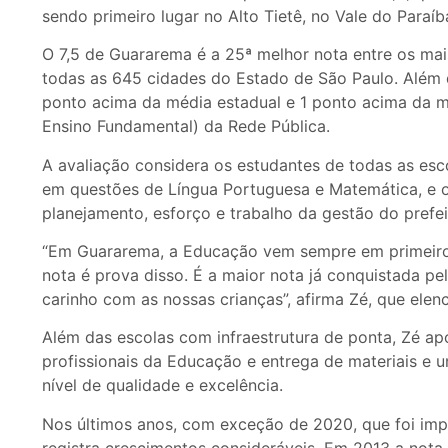
sendo primeiro lugar no Alto Tietê, no Vale do Paraí
O 7,5 de Guararema é a 25ª melhor nota entre os mais
todas as 645 cidades do Estado de São Paulo. Além 
ponto acima da média estadual e 1 ponto acima da méd
Ensino Fundamental) da Rede Pública.
A avaliação considera os estudantes de todas as es
em questões de Língua Portuguesa e Matemática, e
planejamento, esforço e trabalho da gestão do prefei
“Em Guararema, a Educação vem sempre em primeiro l
nota é prova disso. É a maior nota já conquistada pe
carinho com as nossas crianças”, afirma Zé, que elen
Além das escolas com infraestrutura de ponta, Zé a
profissionais da Educação e entrega de materiais e u
nível de qualidade e excelência.
Nos últimos anos, com exceção de 2020, que foi im
registra crescimentos consideráveis. Em 2013 a nota f