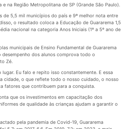
ba e na Região Metropolitana de SP (Grande São Paulo).
 de 5,5 mil municípios do país e 9ª melhor nota entre
disso, o resultado coloca a Educação de Guararema 1,5
ia nacional na categoria Anos Iniciais (1º a 5º ano de
colas municipais de Ensino Fundamental de Guararema
 o desempenho dos alunos comprova todo o
to Zé.
ugar. Eu falo e repito isso constantemente. E essa
la cidade, o que reflete todo o nosso cuidado, o nosso
ca fatores que contribuem para a conquista.
ponta que os investimentos em capacitação dos
niformes de qualidade às crianças ajudam a garantir o
pactado pela pandemia de Covid-19, Guararema
oi 5,7; em 2017, 6,6. Em 2019, 7,2; em 2023, a mais