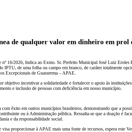
ea de qualquer valor em dinheiro em prol 
nº 16/2026, Indica ao Exmo. Sr. Prefeito Municipal José Luiz Eroles Fr
ê do IPTU, de uma folha ou campo em branco, de caráter totalmente opci
 dos Excepcionais de Guararema – APAE.
r objetivo incentivar a solidariedade e fortalecer o apoio às instituiçõe
ento e inclusão de pessoas com deficiência em nosso município.
com êxito em outros municípios brasileiros, demonstrando que a possibi
ntribuinte ou à Administração pública. Ressalta-se que a doação é facul
dania e da responsabilidade social.
e visa proporcionar à APAE mais uma fonte de recursos, espera este Ver